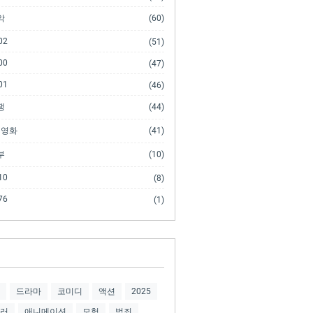
악
(60)
02
(51)
00
(47)
01
(46)
쟁
(44)
 영화
(41)
부
(10)
10
(8)
76
(1)
드라마
코미디
액션
2025
러
애니메이션
모험
범죄