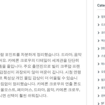
Cate
영
드
코
액
20
관람 포인트를 차분하게 정리했습니다. 드라마, 음악
스
어요. 카메론 크로우의 디테일이 세계관을 단단히
애
 틈을 줄입니다. 주요 출연진으로 빌리 크루덥·프랜
 감정선이 과장되지 않아 여운이 깁니다. 시청 연령
모
장르 특성상 개인 몰입 감상이 더 어울릴 수 있습니
범
 빠짐없이 정리했습니다. 카메론 크로우의 연출 톤도
로
올모스트, 페이머스, 드라마, 음악, 카메론 크로우,
시면 선택이 훨씬 쉬워집니다.
판
SF