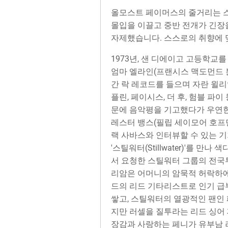
올모스트 페이머스의 줄거리는 
몰입을 이끌고 중반 전개가 긴장
자제했습니다. 스스로의 취향에 
1973년, 샌 디에이고 고등학교를
엄마 엘라인(프랜시스 맥도먼드 분
간 락 레코드를 들으며 자란 윌리
플린, 페이시스, 더 후, 험블 파
문에 음악평을 기고했다가 우연한
레스터 뱅스(필립 세이모어 호프
랙 사바스와 인터뷰할 수 있는 
'스틸워터(Stillwater)'를 
서 요청한 스틸워터 그룹의 전국투
리암은 어머니의 암묵적 허락하에
드의 리드 기타리스트로 인기 급
쌓고, 스틸워터의 열광적인 팬인 
지만 러셀을 질투라는 리드 싱어 
장감과 사랑하는 페니가 유부남 