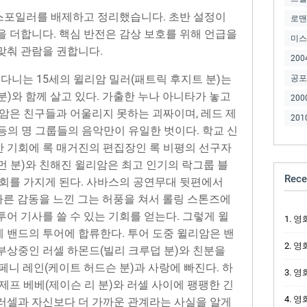
스포일러를 배제하고 정리했습니다. 초반 설정이
로맨
을 더합니다. 핵심 반전은 감상 보호를 위해 언급을
미스
맞춰 관람을 권합니다.
200
 다니는 15세의 윌리암 밀러(패트릭 후지트 분)는
공포
)와 함께 살고 있다. 가출한 누나 아니타가 놓고
200
암은 친구들과 어울리지 못하는 괴짜이며, 레드 제
201
이 등의 명 그룹들의 음악만이 유일한 벗이다. 학교 신
 기회에 록 매거진의 편집장인 록 비평의 선구자
먼 분)와 친해진 윌리암은 최고 인기의 락그룹 블
Rece
기회를 가지게 된다. 사바스의 공연무대 뒷편에서
만나 색다른 감동을 느낀 그는 허풍을 쳐서 롤링 스톤즈에
어 기사를 쓸 수 있는 기회를 얻는다. 그렇게 윌
영화 
 밴드의 투어에 합류한다. 투어 도중 윌리암은 밴
영화 
부상중인 러셀 하몬드(빌리 크루덥 분)와 친분을
페니 레인(케이트 허드슨 분)과 사랑에 빠진다. 하
영화 S
제프 베베(제이슨 리 분)와 러셀 사이에 팽팽한 긴
영화 
러셀과 자신보다 더 가까운 관계라는 사실을 알게