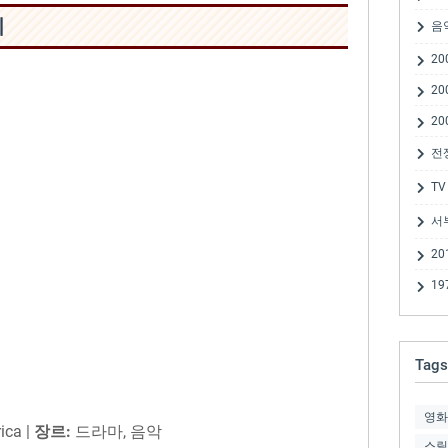
리
음
20
20
20
전
TV
서
20
19
Tags
영화
ica |
장르:
드라마, 음악
스릴