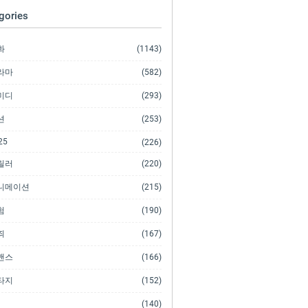
gories
화
(1143)
라마
(582)
미디
(293)
션
(253)
25
(226)
릴러
(220)
니메이션
(215)
험
(190)
죄
(167)
맨스
(166)
타지
(152)
(140)