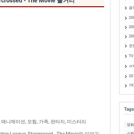
arcrossed - The Movie 줄거리
음
20
20
20
전
TV
서
20
19
Tags
애니메이션, 모험, 가족, 판타지, 미스터리
영화
League: Starcrossed - The Movie의 이야기
스릴