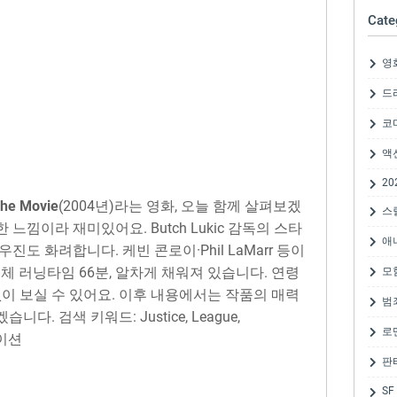
Cate
영
드
코
액
20
The Movie
(2004년)라는 영화, 오늘 함께 살펴보겠
스
느낌이라 재미있어요. Butch Lukic 감독의 스타
애
도 화려합니다. 케빈 콘로이·Phil LaMarr 등이
체 러닝타임 66분, 알차게 채워져 있습니다. 연령
모
없이 보실 수 있어요. 이후 내용에서는 작품의 매력
범
. 검색 키워드: Justice, League,
로
메이션
판
SF