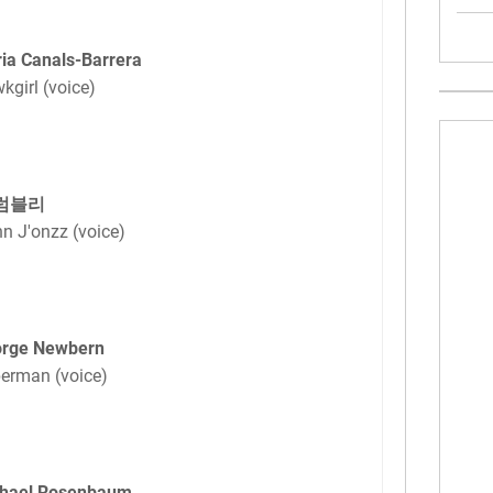
ia Canals-Barrera
kgirl (voice)
 럼블리
nn J'onzz (voice)
rge Newbern
erman (voice)
hael Rosenbaum