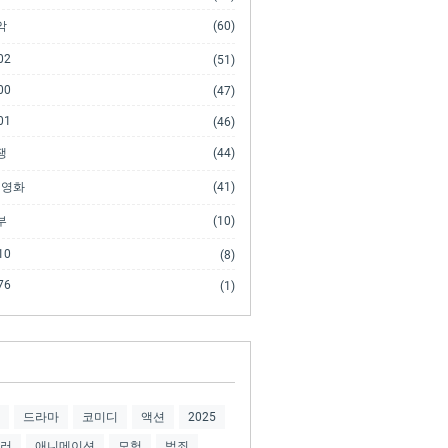
악
(60)
02
(51)
00
(47)
01
(46)
쟁
(44)
 영화
(41)
부
(10)
10
(8)
76
(1)
드라마
코미디
액션
2025
러
애니메이션
모험
범죄