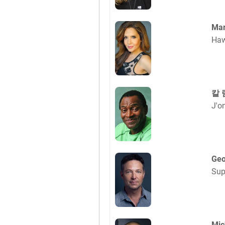
Mar
Haw
칼
J'o
Geo
Sup
Mic