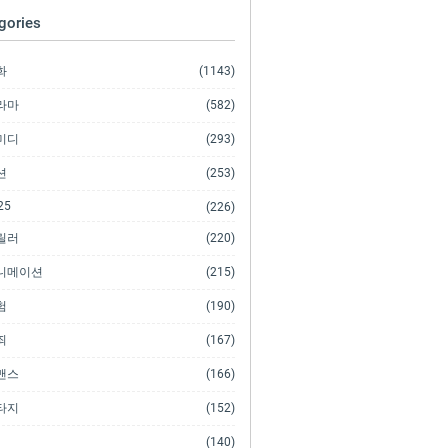
gories
화
(1143)
라마
(582)
미디
(293)
션
(253)
25
(226)
릴러
(220)
니메이션
(215)
험
(190)
죄
(167)
맨스
(166)
타지
(152)
(140)