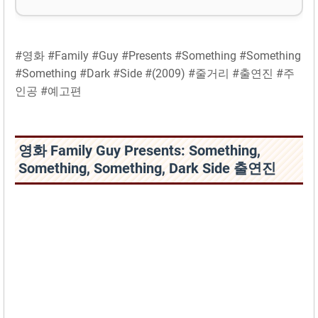
#영화 #Family #Guy #Presents #Something #Something
#Something #Dark #Side #(2009) #줄거리 #출연진 #주
인공 #예고편
영화 Family Guy Presents: Something,
Something, Something, Dark Side 출연진