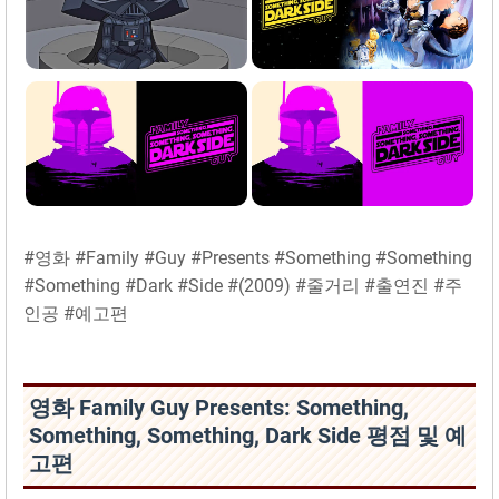
#영화 #Family #Guy #Presents #Something #Something
#Something #Dark #Side #(2009) #줄거리 #출연진 #주
인공 #예고편
영화 Family Guy Presents: Something,
Something, Something, Dark Side 평점 및 예
고편