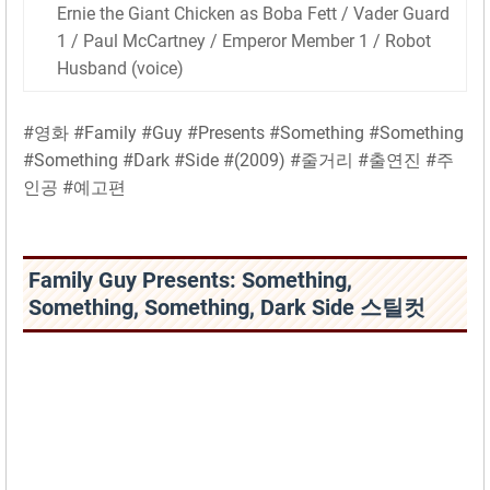
Ernie the Giant Chicken as Boba Fett / Vader Guard
1 / Paul McCartney / Emperor Member 1 / Robot
Husband (voice)
#영화 #Family #Guy #Presents #Something #Something
#Something #Dark #Side #(2009) #줄거리 #출연진 #주
인공 #예고편
Family Guy Presents: Something,
Something, Something, Dark Side 스틸컷