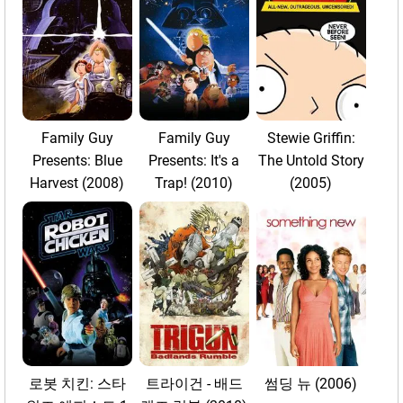
Family Guy
Family Guy
Stewie Griffin:
Presents: Blue
Presents: It's a
The Untold Story
Harvest (2008)
Trap! (2010)
(2005)
로봇 치킨: 스타
트라이건 - 배드
썸딩 뉴 (2006)